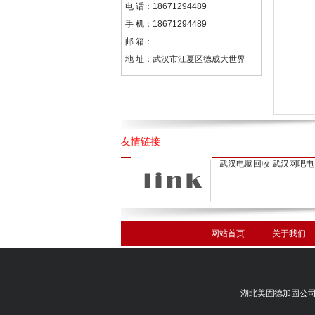
电 话：
18671294489
手 机：
18671294489
邮 箱：
地 址：
武汉市江夏区德成大世界
友情链接
武汉电脑回收
武汉网吧电
网站首页
关于我们
湖北美固德加固公司