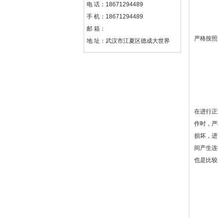
电 话：
18671294489
手 机：
18671294489
邮 箱：
严格按照
地 址：
武汉市江夏区德成大世界
在进行正
作时，严
损坏，进
间产生连
也是比较